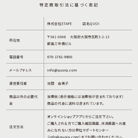
特定商取引法に基づく表記
株式会社ETAPE 店名QUOI
〒541-0048 大阪府大阪市瓦町3-2-13
所在地
都島三休橋ビル
電話番号
070-1761-9800
メールアドレス
info@quoiq.com
運営責任者
池田 由美子
商品以外の必要代
消費税（表示価格には消費税が含まれております）
金
商品の代金に送料は含まれています。
オンラインショップアプリ
からご注文下さい。
ご購入される方でご購入確認画面、決済画面へお進
注文方法
みになれない方は
弊社サポートセンター
（
info@quoiq.com
）までお問い合わせください。